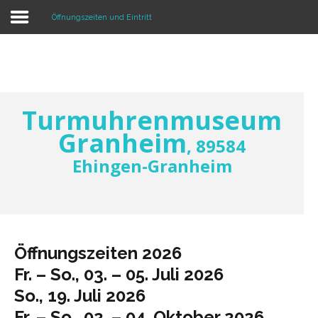
Öffnungszeiten und Eintritt
Home
Exponate
Untersuch. astronom. Uhr
Turmuhrenmuseum
Öffnungszeiten und Eintritt
Granheim
, 89584
Presse & Rundfunk
Ehingen-Granheim
Die Betreiber
Kontakt
Anfahrt
Öffnungszeiten 2026
Impressum
Fr. – So., 03. – 05. Juli 2026
So., 19. Juli 2026
Fr. – So., 02. – 04. Oktober 2026