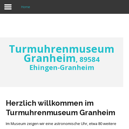
Home
Home
Exponate
Untersuch. astronom. Uhr
Turmuhrenmuseum
Öffnungszeiten und Eintritt
Granheim
, 89584
Presse & Rundfunk
Ehingen-Granheim
Die Betreiber
Kontakt
Anfahrt
Herzlich willkommen im
Impressum
Turmuhrenmuseum Granheim
Im Museum zeigen wir eine astronomische Uhr, etwa 80 weitere